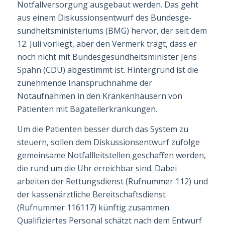
Notfallversorgung ausgebaut werden. Das geht
aus einem Diskussions­entwurf des Bun­des­ge­
sund­heits­mi­nis­ter­iums (
BMG
) hervor, der seit dem
12. Juli vor­liegt, aber den Vermerk trägt, dass er
noch nicht mit Bun­des­ge­sund­heits­mi­nis­ter Jens
Spahn (CDU) abgestimmt ist. Hintergrund ist die
zunehmende Inanspruchnahme der
Notaufnahmen in den Krankenhäusern von
Patienten mit Bagatellerkrankungen.
Um die Patienten besser durch das System zu
steuern, sollen dem Diskussionsent­wurf zufolge
gemeinsame Notfallleitstellen geschaffen werden,
die rund um die Uhr erreichbar sind. Dabei
arbeiten der Rettungsdienst (Rufnummer 112) und
der kassen­ärztliche Bereitschaftsdienst
(Rufnummer 116117) künftig zusammen.
Qualifiziertes Personal schätzt nach dem Entwurf