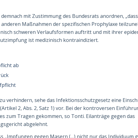
n demnach mit Zustimmung des Bundes­rats anordnen, „das
r anderen Maßnahmen der spezifischen Prophylaxe teilzun
nisch schweren Verlaufs­for­men auftritt und mit ihrer epid
utzimpfung ist medizinisch kontrain­diziert.
licht ab
rück
pflicht
u verhindern, sehe das Infektionsschutz­gesetz eine Einsc
rtikel 2, Abs. 2, Satz 1) vor. Bei der kontroversen Einführu
dies zum Tragen gekommen, so Tonti. Eilanträge gegen das
gsgericht abgelehnt.
ss „Impfungen gegen Masern (…) nicht nur das Individuum 