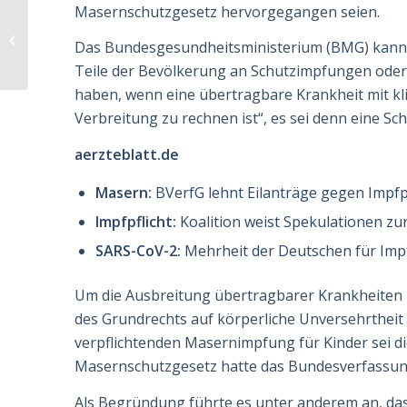
Masernschutzgesetz hervorgegangen seien.
Deutlich mehr Ärzte
bieten
Das Bundesgesundheitsministe­rium (
BMG
) kan
Videosprechstunden
Teile der Bevölkerung an Schutzimpfungen ode
an
haben, wenn eine übertragbare Krankheit mit kli
Ver­breitung zu rechnen ist“, es sei denn eine Sch
aerzteblatt.de
Masern:
BVerfG lehnt Eilanträge gegen Impfpf
Impfpflicht:
Koalition weist Spekulationen zu
SARS-CoV-2:
Mehrheit der Deutschen für Impf
Um die Ausbreitung übertragbarer Krankheiten z
des Grundrechts auf körperliche Unversehrtheit (A
verpflichtenden Masernimpfung für Kinder sei 
Masernschutz­ge­setz hatte das Bundesverfassun
Als Begründung führte es unter anderem an, da