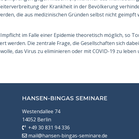
iterverbrei­tung der Krankheit in der Bevölkerung verhinde
erden, die aus medizinischen Gründen selbst nicht geimpft
flicht im Falle einer Epidemie theo­re­tisch möglich, so Ton
rt werden. Die zentrale Frage, die Gesellschaften sich dabei
wolle, das Virus zu eliminieren oder mit COVID-19 zu leben
HANSEN-BINGAS SEMINARE
Westendallee 74
14052 Berlin
+49 30 831 94 336
mail@hansen-bingas-seminare.de