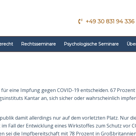
+49 30 831 94 336
erecht
Rechtsseminare
Psychologische Seminare
Übe
h für eine Impfung gegen COVID-19 ent­scheiden. 67 Prozent
nstituts Kantar an, sich sicher oder wahrscheinlich impfe
ublik damit allerdings nur auf dem vor­letzten Platz. Nur di
m Fall der Ent­wicklung eines
Wirkstoff
es zum Schutz vor 
en sei die Impfbereitschaft mit 78 Prozent in Großbritannien