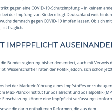
trikt gegen eine COVID-19-Schutzim­pfung – in keinem and
h bei der Impfung von Kindern liegt Deutschland weit hinten
hwuchs demnach gegen COVID-19 impfen lassen. Ob sich mit
ist fraglich.
MIT IMPFPFLICHT AUSEINANDE
 die Bundesregierung bisher dementiert, auch mit Verweis d
. Wissen­schaft­ler raten der Politik jedoch, sich schon jetz
os bei der Markteinführung eines Impf­stoffes vorzubeugen,
m Max-Planck-Institut für Sozialrecht und Sozialpolitik (
MP
 Einschätzung könnte eine Impfpflicht verfassungskonform
 sowie die darin enthaltenen Reformen, die aus dem