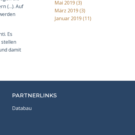
Mai 2019
(3)
rn (…). Auf
März 2019
(3)
 werden
Januar 2019
(11)
ti. Es
 stellen
 und damit
PARTNERLINKS
Databau