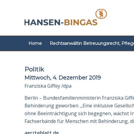
Home
Rechtsanwältin Betreuungsrecht, Pfleg
Politik
Mittwoch, 4. Dezember 2019
Franziska Giffey /dpa
Berlin – Bun­des­fa­mi­lien­mi­nis­terin Franziska 
Behinderung geworben. „Eine inklusive Gesellscha
ohne Beeinträchtigung sich begegnen, wächst Inkl
Fachver­bände für Menschen mit Behinderung, di
aerzteblatt.de