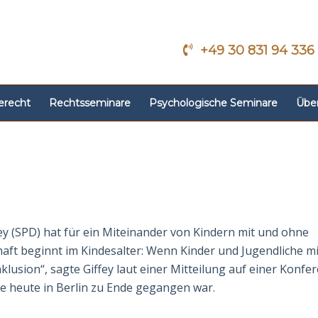
+49 30 831 94 336
erecht
Rechtsseminare
Psychologische Seminare
Übe
Giffey (SPD) hat für ein Miteinander von Kin­dern mit und ohne
ft beginnt im Kin­des­alter: Wenn Kinder und Jugendliche m
usion“, sagte Giffey laut einer Mitteilung auf einer Konfe
e heute in Berlin zu Ende gegangen war.