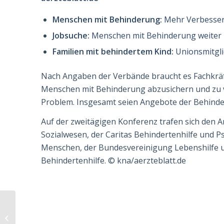
Menschen mit Behinderung:
Mehr Verbesse
Jobsuche:
Menschen mit Behinderung weiter 
Familien mit behindertem Kind:
Unionsmitgli
Nach Angaben der Verbände braucht es Fachkräfte
Menschen mit Behinderung abzusichern und zu 
Problem. Insgesamt seien An­gebote der Be­hinder
Auf der zweitägigen Konferenz trafen sich den
Sozialwesen, der Caritas Behindertenhilfe und 
Menschen, der Bundesver­ei­nigung Lebenshilfe
Behindertenhilfe.
©
kna/aerzteblatt.de
Spahn für höheres
Strafmaß bei
Übergriffen gegen