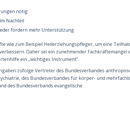
rungen nötig
im Nachteil
eder fordern mehr Unterstützung
 wie zum Beispiel Heilerziehungs­pfle­ger, um eine Teilha
verbessern. Daher sei ein zunehmender Fachkräftemangel 
tenhilfe ein „wichtiges Instrument“.
 Angaben zufolge Vertreter des Bundesver­bandes anthropo
Psychiatrie, des Bundesverbandes für körper- und mehrfach
 und des Bundesverbands evangelische