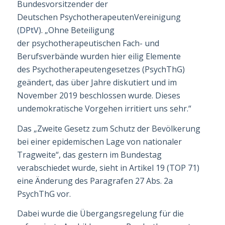
Bundesvorsitzender der
Deutschen
Psychotherapeut
enVereinigung
(
DPtV
). „Ohne Betei­ligung
der
psychotherapeut
ischen Fach- und
Berufsverbände wurden hier eilig Elemente
des
Psychotherapeut
engesetzes (PsychThG)
geändert, das über Jahre diskutiert und im
November 2019 beschlossen wurde. Dieses
undemokratische Vorgehen irritiert uns sehr.“
Das „Zweite Gesetz zum Schutz der Bevölkerung
bei einer epidemischen Lage von natio­naler
Tragweite“, das gestern im Bundestag
verabschiedet wurde, sieht in Artikel 19 (TOP 71)
eine Änderung des Paragrafen 27 Abs. 2a
PsychThG vor.
Dabei wurde die Übergangs­regelung für die